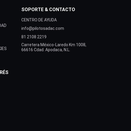
SOPORTE & CONTACTO
CENTRO DE AYUDA
IDAD
info@pilotosadac.com
81 2108 2219
Carretera México-Laredo Km 1008,
KIES
66616 Cdad. Apodaca, N.L.
ERÉS