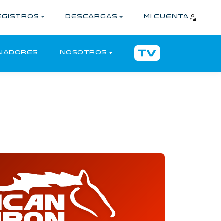
EGISTROS
DESCARGAS
MI CUENTA
NADORES
NOSOTROS
0
21
49
54
FALTAN:
D
H
M
S